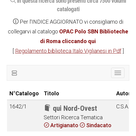
In questa ricerca sono presenti circa 7500 volumi
catalogati
Per l'INDICE AGGIORNATO vi consigliamo di
collegarvi al catalogo
OPAC Polo SBN Biblioteche
di Roma cliccando qui
[
Regolamento biblioteca Italo Viglianesi in Pdf
]
Toggle
navigat
N°Catalogo
Titolo
Autore
1642/1
C.S.A.R.
qui Nord-Ovest
Settori Ricerca Tematica
Artigianato
Sindacato