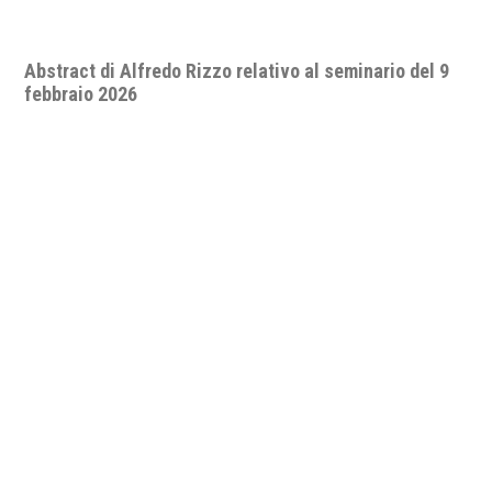
Seminario "A.D. 2026: quo vadis, pace e sicurezza
internazionale? Lo status delle relazioni
internazionali nell’impotenza apparente del diritto e
delle organizzazioni internazionali".