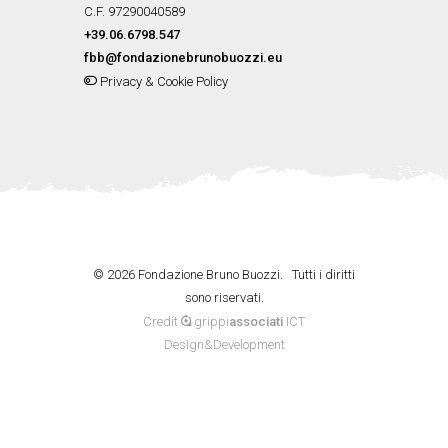
C.F. 97290040589
+39.06.6798.547
fbb@fondazionebrunobuozzi.eu
Privacy & Cookie Policy
©
2026 Fondazione Bruno Buozzi. Tutti i diritti
sono riservati.
Credit
grippi
associati
ICT
Design&Development