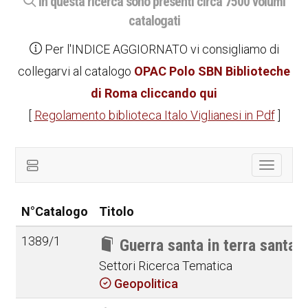
In questa ricerca sono presenti circa 7500 volumi
catalogati
Per l'INDICE AGGIORNATO vi consigliamo di
collegarvi al catalogo
OPAC Polo SBN Biblioteche
di Roma cliccando qui
[
Regolamento biblioteca Italo Viglianesi in Pdf
]
Toggle
navigat
N°Catalogo
Titolo
1389/1
Guerra santa in terra santa
Settori Ricerca Tematica
Geopolitica