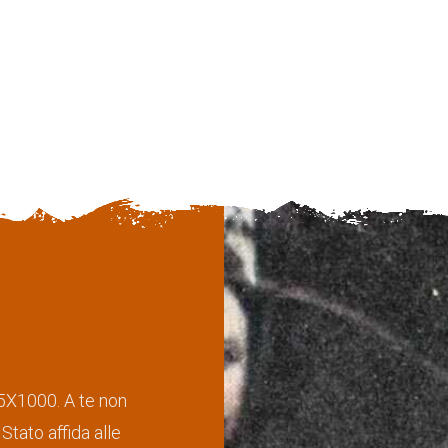
 5X1000. A te non
Stato affida alle