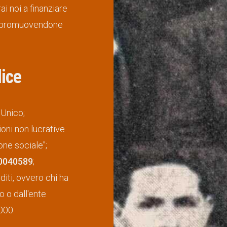
i noi a finanziare
smo promuovendone
ice
 Unico;
oni non lucrative
one sociale";
0040589
;
iti, ovvero chi ha
o o dall'ente
000.