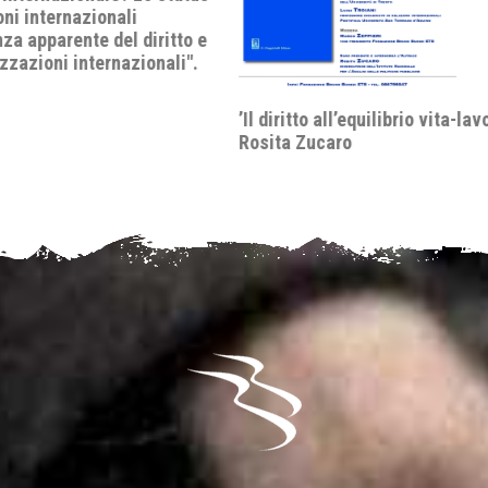
 all’equilibrio vita-lavoro’ di
Dibattito "Il divorzio di San 
caro
Come la Scala Mobile divise l