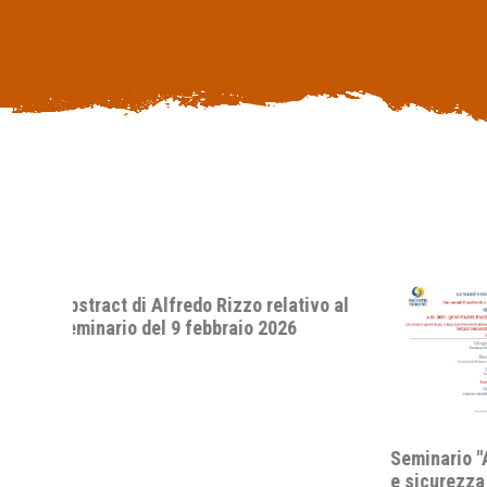
o al
Seminario "A.D. 2026: quo vadis, pace
e sicurezza internazionale? Lo status