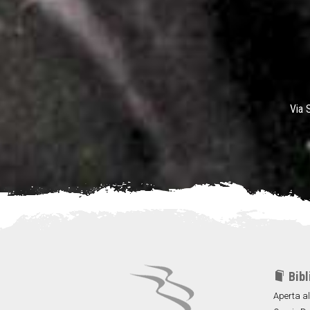
Via 
Bibl
Aperta al