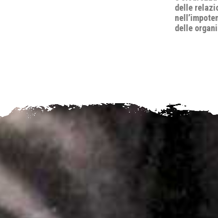
delle relazioni internazionali
nell’impotenza apparente del diritto e
delle organizzazioni internazionali".
’Il diritto
Rosita Zu