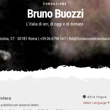
FONDAZIONE
Bruno Buozzi
L'italia di ieri, di oggi e di domani.
Sistina, 57 - 00187 Roma |
+39.06.6798.547
|
fbb@fondazionebrunobuoz
altra lingua
ioteca
Select Language
 pubblico con accesso libero