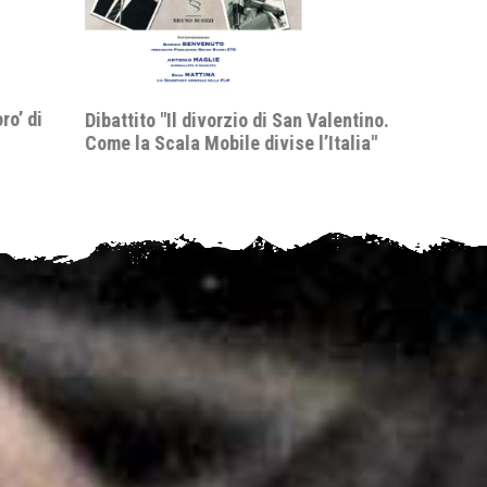
delle 
nell’i
delle 
Valentino.
’Italia"