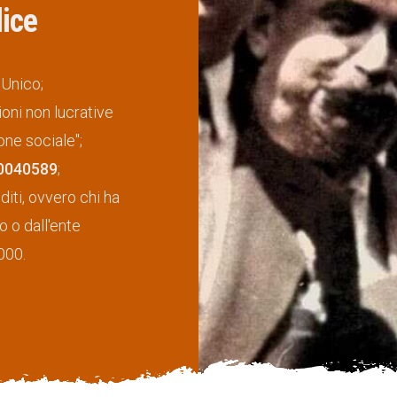
ice
 Unico;
oni non lucrative
one sociale";
0040589
;
iti, ovvero chi ha
o o dall'ente
000.