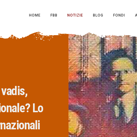
HOME
FBB
NOTIZIE
BLOG
FONDI
 vadis,
ionale? Lo
rnazionali