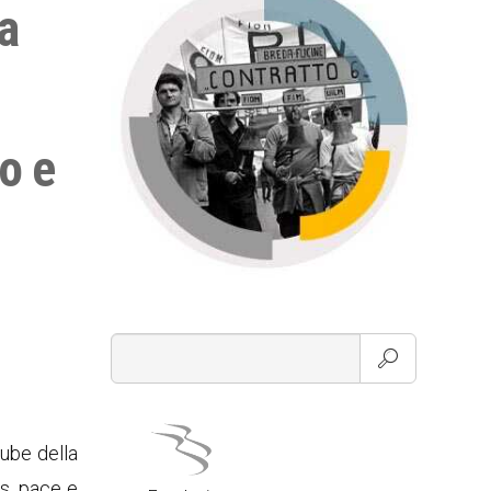
a
o e
tube della
is, pace e