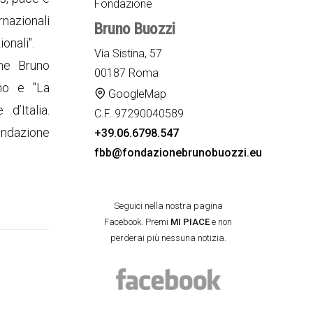
Fondazione
nazionali
Bruno Buozzi
onali".
Via Sistina, 57
one Bruno
00187 Roma
amo e "La
GoogleMap
d’Italia.
C.F. 97290040589
ondazione
+39.06.6798.547
fbb@fondazionebrunobuozzi.eu
Seguici nella nostra pagina
Facebook. Premi
MI PIACE
e non
perderai più nessuna notizia.