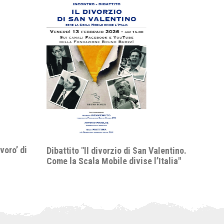
Abstra
semina
avoro’ di
Dibattito "Il divorzio di San Valentino.
Come la Scala Mobile divise l’Italia"