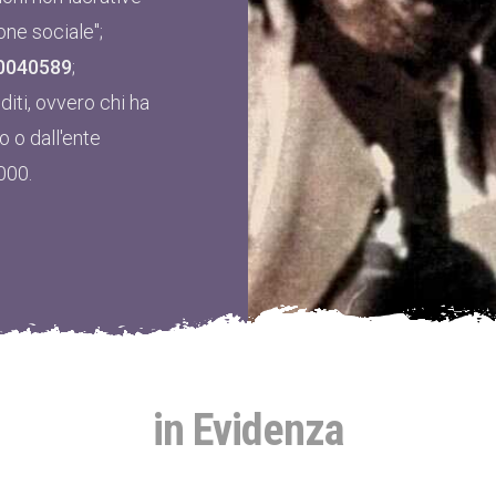
one sociale";
0040589
;
iti, ovvero chi ha
o o dall'ente
000.
in Evidenza