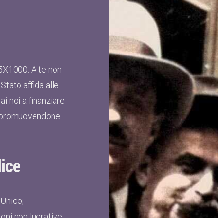
 5X1000. A te non
Stato affida alle
i noi a finanziare
smo promuovendone
ice
 Unico;
oni non lucrative