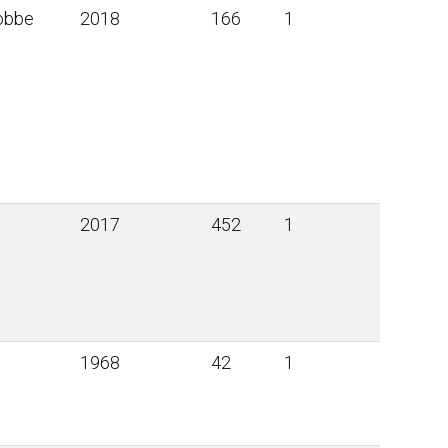
cobbe
2018
166
1
2017
452
1
1968
42
1