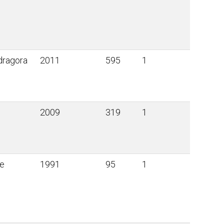
dragora
2011
595
1
2009
319
1
ce
1991
95
1