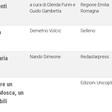
a cura di Glenda Furini e
Regione Emilia
nti
Guido Gambetta
Romagna
Demetrio Volcic
Sellerio
a
Nando Simeone
Redastarpress
aria
Edizioni Unicopl
re un
Mosca, un
bili