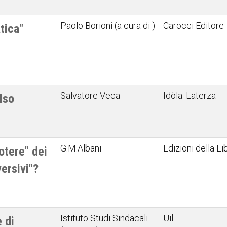
Paolo Borioni (a cura di )
Carocci Editore
tica"
Salvatore Veca
Idòla. Laterza
lso
G.M.Albani
Edizioni della Li
potere" dei
versivi"?
Istituto Studi Sindacali
Uil
 di