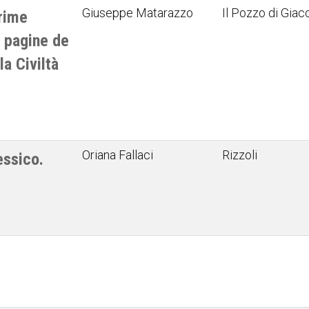
Giuseppe Matarazzo
Il Pozzo di Gia
rime
e pagine de
a Civiltà
Oriana Fallaci
Rizzoli
essico.