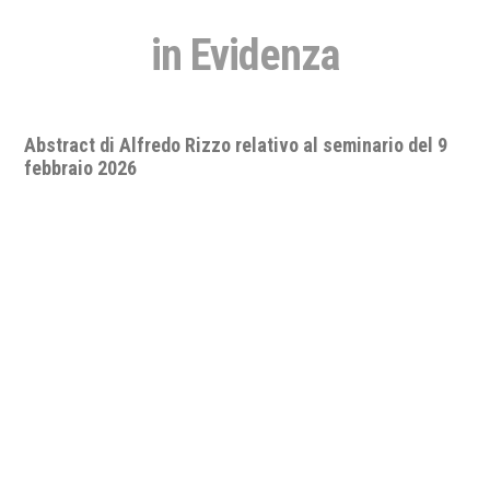
in Evidenza
Seminario "A.D. 2026: quo vadis, pace e sicurezza
internazionale? Lo status delle relazioni
internazionali nell’impotenza apparente del diritto e
delle organizzazioni internazionali".