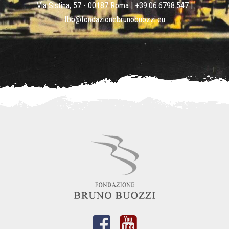
Via Sistina, 57 - 00187 Roma |
+39.06.6798.547
|
fbb@fondazionebrunobuozzi.eu