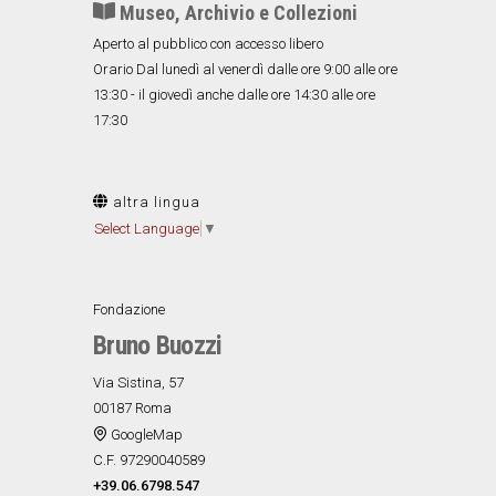
Museo, Archivio e Collezioni
Aperto al pubblico con accesso libero
Orario Dal lunedì al venerdì dalle ore 9:00 alle ore
13:30 - il giovedì anche dalle ore 14:30 alle ore
17:30
altra lingua
Select Language
▼
Fondazione
Bruno Buozzi
Via Sistina, 57
00187 Roma
GoogleMap
C.F. 97290040589
+39.06.6798.547