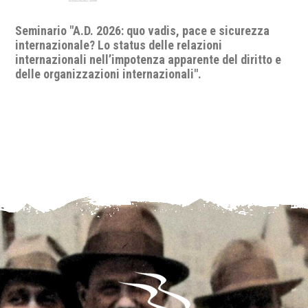
’Il diritto all’equilibrio vita-lavoro’ di Rosita Zucaro