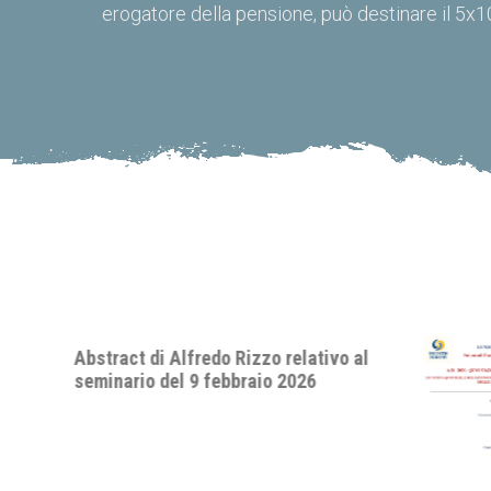
erogatore della pensione, può destinare il 5x1
o al