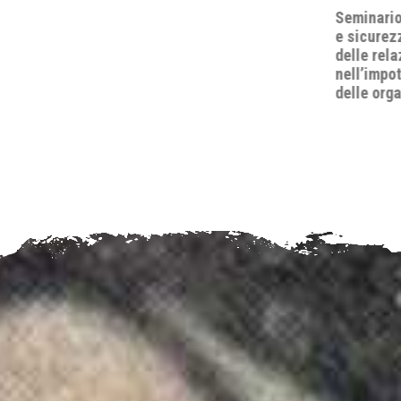
Seminario "A.D. 2026: quo vadis, pace
e sicurezza internazionale? Lo status
delle relazioni internazionali
nell’impotenza apparente del diritto e
delle organizzazioni internazionali".
’Il diritto
Rosita Zu