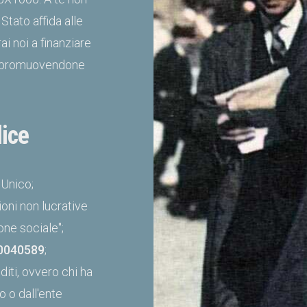
Stato affida alle
i noi a finanziare
smo promuovendone
ice
 Unico;
oni non lucrative
one sociale";
0040589
;
iti, ovvero chi ha
o o dall'ente