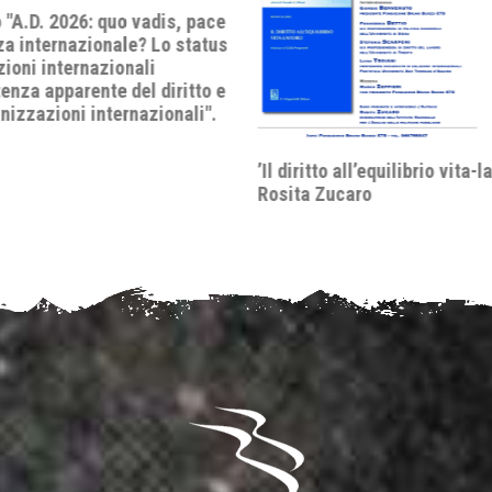
 all’equilibrio vita-lavoro’ di
Dibattito "Il divorzio di San 
caro
Come la Scala Mobile divise l