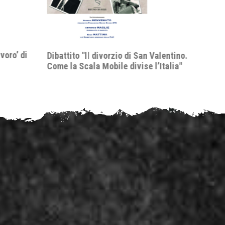
delle 
nell’i
delle 
Valentino.
’Italia"