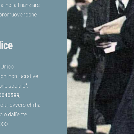
i noi a finanziare
smo promuovendone
ice
 Unico;
oni non lucrative
one sociale";
0040589
;
iti, ovvero chi ha
o o dall'ente
000.