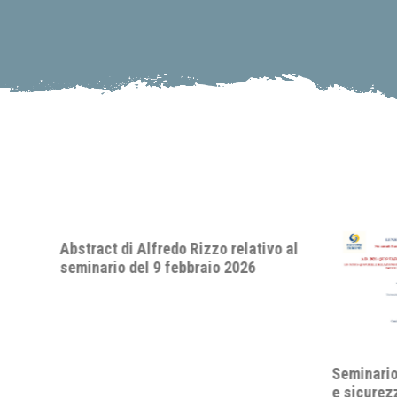
o al
Seminario "A.D. 2026: quo vadis, pace
e sicurezza internazionale? Lo status