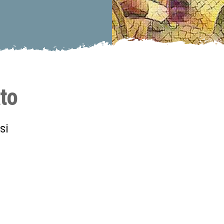
to
si