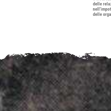
delle relazioni internazionali
nell’impotenza apparente del diritto e
delle organizzazioni internazionali".
’Il diritto
Rosita Zu