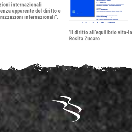
 all’equilibrio vita-lavoro’ di
Dibattito "Il divorzio di San 
caro
Come la Scala Mobile divise l