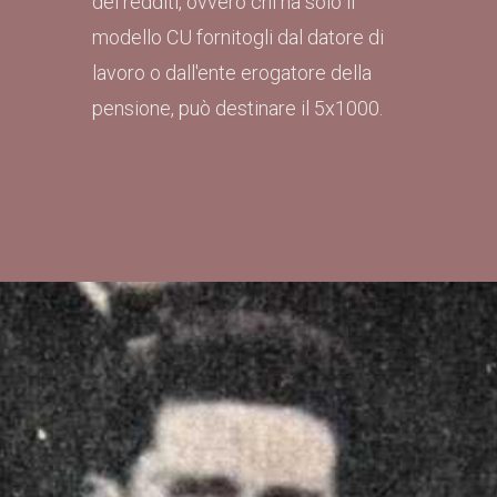
dei redditi, ovvero chi ha solo il
modello CU fornitogli dal datore di
lavoro o dall'ente erogatore della
pensione, può destinare il 5x1000.