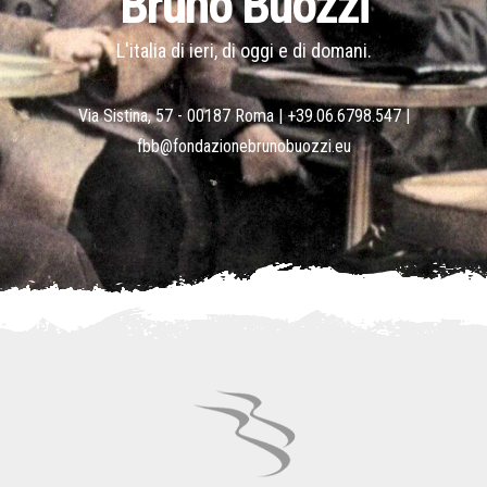
Bruno Buozzi
L'italia di ieri, di oggi e di domani.
Via Sistina, 57 - 00187 Roma |
+39.06.6798.547
|
fbb@fondazionebrunobuozzi.eu