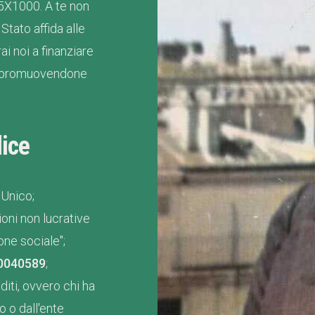
 5X1000. A te non
Stato affida alle
i noi a finanziare
smo promuovendone
ice
 Unico;
oni non lucrative
one sociale";
0040589
;
iti, ovvero chi ha
o o dall'ente