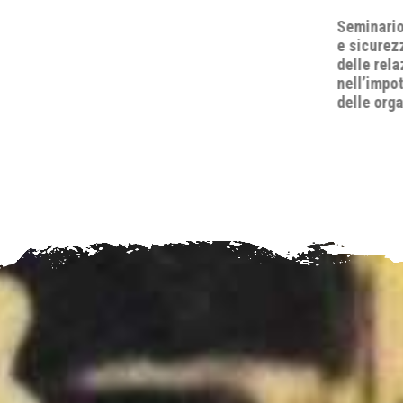
Seminario "A.D. 2026: quo vadis, pace
e sicurezza internazionale? Lo status
delle relazioni internazionali
nell’impotenza apparente del diritto e
delle organizzazioni internazionali".
’Il diritto
Rosita Zu