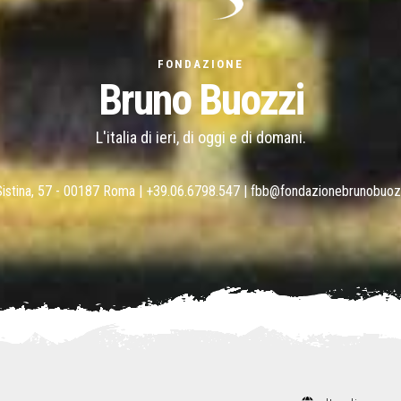
FONDAZIONE
Bruno Buozzi
L'italia di ieri, di oggi e di domani.
Sistina, 57 - 00187 Roma |
+39.06.6798.547
|
fbb@fondazionebrunobuoz