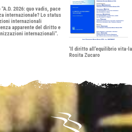
 all’equilibrio vita-lavoro’ di
Dibattito "Il divorzio di San 
caro
Come la Scala Mobile divise l