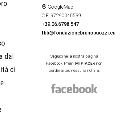
oro
GoogleMap
C.F. 97290040589
+39.06.6798.547
fbb@fondazionebrunobuozzi.eu
so
a dal
Seguici nella nostra pagina
Facebook. Premi
MI PIACE
e non
ità di
perderai più nessuna notizia.
ne
è