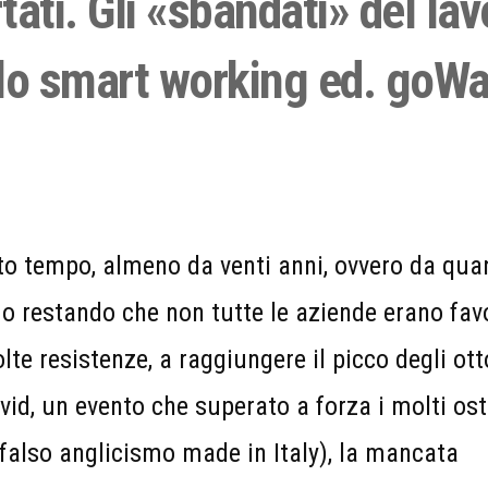
i. Gli «sbandati» del lav
allo smart working ed. goWa
to tempo, almeno da venti anni, ovvero da qua
mo restando che non tutte le aziende erano fav
te resistenze, a raggiungere il picco degli ott
Covid, un evento che superato a forza i molti ost
(falso anglicismo made in Italy), la mancata