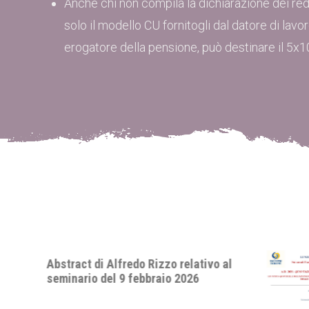
Anche chi non compila la dichiarazione dei redd
solo il modello CU fornitogli dal datore di lavor
erogatore della pensione, può destinare il 5x1
o al