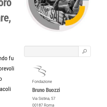
oro
re,
ndo fu
orevoli
o
Fondazione
acoli
Bruno Buozzi
Via Sistina, 57
00187 Roma