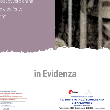
iti, ovvero chi ha
o o dall'ente
000.
in Evidenza