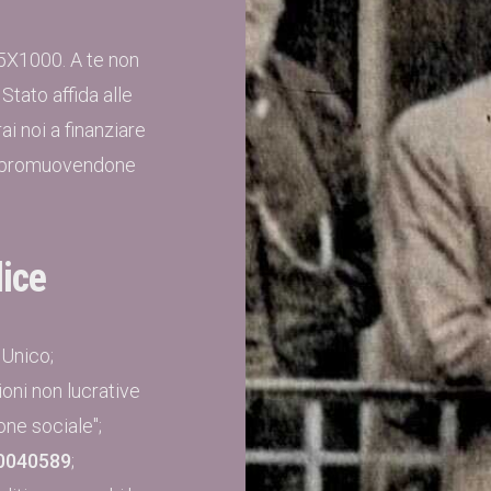
 5X1000. A te non
Stato affida alle
i noi a finanziare
smo promuovendone
ice
 Unico;
oni non lucrative
one sociale";
0040589
;