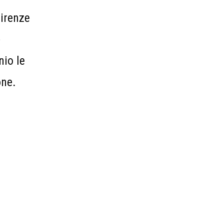
Firenze
e
nio le
one.