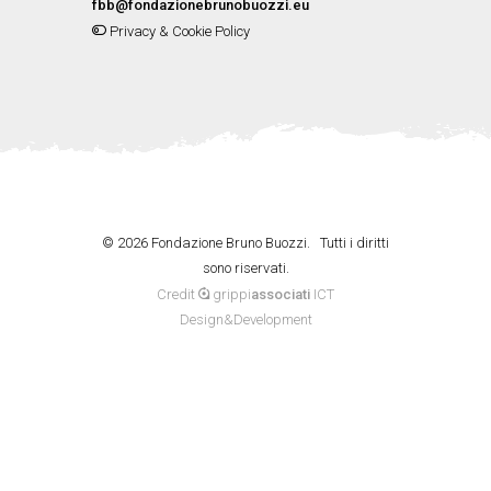
fbb@fondazionebrunobuozzi.eu
Privacy & Cookie Policy
©
2026 Fondazione Bruno Buozzi. Tutti i diritti
sono riservati.
Credit
grippi
associati
ICT
Design&Development