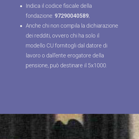
Indica il codice fiscale della
fondazione:
97290040589
;
Anche chi non compila la dichiarazione
dei redditi, ovvero chi ha solo il
modello CU fornitogli dal datore di
lavoro o dall'ente erogatore della
pensione, può destinare il 5x1000.